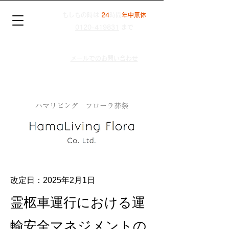
もしもの時は
24
時間
年中無休
0120-419831
まで
メールでのお問い合わせ
ハマリビング フローラ葬祭
​改定日：2025年2月1日
霊柩車運行における運
輸安全マネジメントの