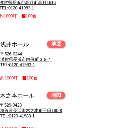
​滋賀県長浜市高月町高月1616
​TEL:
0120-41983-1
約1000坪 🅿︎100台
浅井ホール
地図
​〒526-0244
滋賀県長浜市内保町３９４
​TEL:
0120-41983-1
約1000坪 🅿︎100台
木之本ホール
地図
​〒529-0423
​滋賀県長浜市木之本町千田180-8
​TEL:
0120-41983-1