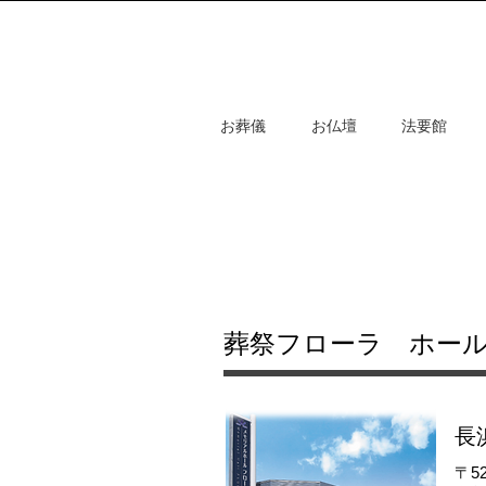
お葬儀
お仏壇
法要館
​葬祭フローラ ホー
長
​〒5