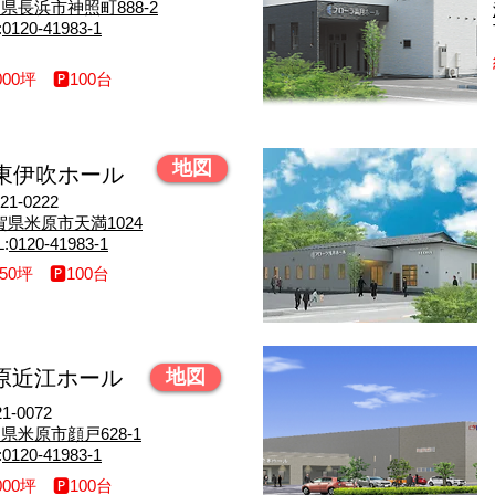
県長浜市神照町888-2
:
0120-41983-1
00坪 🅿︎100台
地図
東伊吹ホール
21-0222
滋賀県米原市天満1024
L:
0120-41983-1
50坪 🅿︎100台
原近江ホール
地図
1-0072
賀県米原市顔戸628-1
:
0120-41983-1
00坪 🅿︎100台