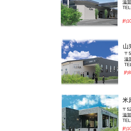
滋賀
​TEL
約10
山
〒5
​
​TE
約8
米
〒52
​滋
​TEL
約10